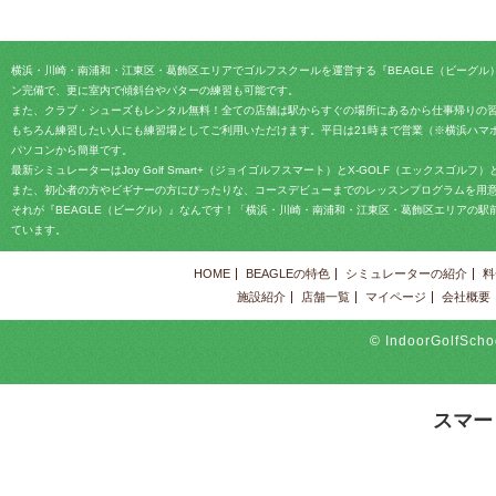
横浜・川崎・南浦和・江東区・葛飾区エリアでゴルフスクールを運営する『BEAGLE（ビーグル
ン完備で、更に室内で傾斜台やパターの練習も可能です。
また、クラブ・シューズもレンタル無料！全ての店舗は駅からすぐの場所にあるから仕事帰りの
もちろん練習したい人にも練習場としてご利用いただけます。平日は21時まで営業（※横浜ハマ
パソコンから簡単です。
最新シミュレーターはJoy Golf Smart+（ジョイゴルフスマート）とX-GOLF（エックス
また、初心者の方やビギナーの方にぴったりな、コースデビューまでのレッスンプログラムを用
それが『BEAGLE（ビーグル）』なんです！「横浜・川崎・南浦和・江東区・葛飾区エリアの
ています。
HOME
BEAGLEの特色
シミュレーターの紹介
料
施設紹介
店舗一覧
マイページ
会社概要
© IndoorGolfScho
スマー