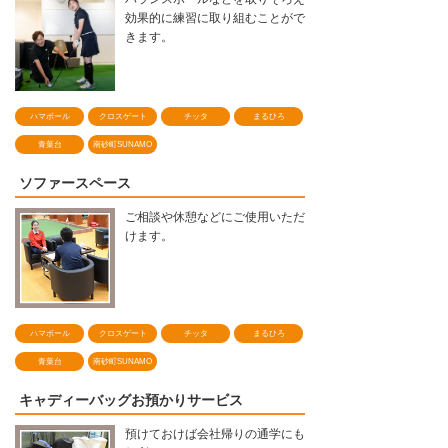
効果的に練習に取り組むことがで
きます。
ハマボール
クロスゲート
チッタ
まるひろ
青葉台
南砂町SUNAMO
ソファースペース
ご相談や休憩などにご使用いただ
けます。
ハマボール
クロスゲート
チッタ
まるひろ
青葉台
南砂町SUNAMO
キャディーバッグお預かりサービス
預けておけば会社帰りの通学にも